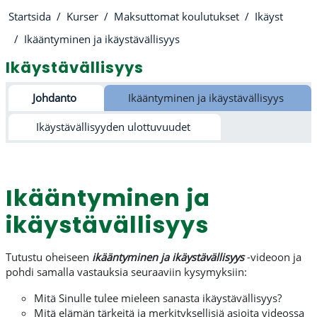
Startsida
Kurser
Maksuttomat koulutukset
Ikäyst
Ikääntyminen ja ikäystävällisyys
Ikäystävällisyys
Avsnittsöversikt
Johdanto
Ikääntyminen ja ikäystävällisyys
Ikäystävällisyyden ulottuvuudet
Ikääntyminen ja
ikäystävällisyys
Tutustu oheiseen
ikääntyminen ja ikäystävällisyys
-videoon ja
pohdi samalla vastauksia seuraaviin kysymyksiin:
Mitä Sinulle tulee mieleen sanasta ikäystävällisyys?
Mitä elämän tärkeitä ja merkityksellisiä asioita videossa