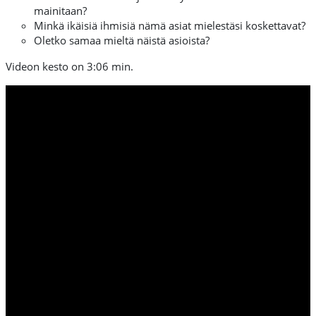
mainitaan?
Minkä ikäisiä ihmisiä nämä asiat mielestäsi koskettavat?
Oletko samaa mieltä näistä asioista?
Videon kesto on 3:06 min.