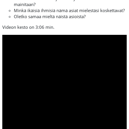
mainitaan?
Minkä ikäisiä ihmisiä nämä asiat mielestäsi koskettavat?
Oletko samaa mieltä näistä asioista?
Videon kesto on 3:06 min.