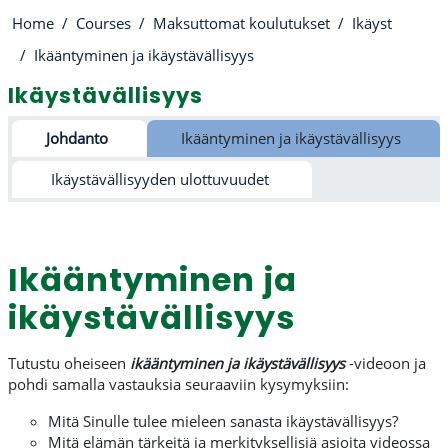
Home
Courses
Maksuttomat koulutukset
Ikäyst
Ikääntyminen ja ikäystävällisyys
Ikäystävällisyys
Section outline
Johdanto
Ikääntyminen ja ikäystävällisyys
Ikäystävällisyyden ulottuvuudet
Ikääntyminen ja
ikäystävällisyys
Tutustu oheiseen
ikääntyminen ja ikäystävällisyys
-videoon ja
pohdi samalla vastauksia seuraaviin kysymyksiin:
Mitä Sinulle tulee mieleen sanasta ikäystävällisyys?
Mitä elämän tärkeitä ja merkityksellisiä asioita videossa