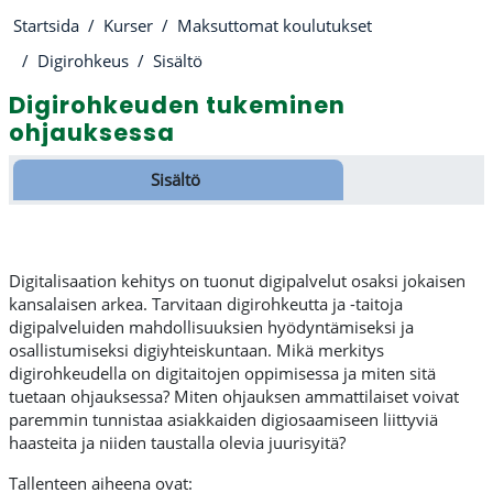
Startsida
Kurser
Maksuttomat koulutukset
Digirohkeus
Sisältö
Digirohkeuden tukeminen
ohjauksessa
Avsnittsöversikt
Sisältö
Digitalisaation kehitys on tuonut digipalvelut osaksi jokaisen
kansalaisen arkea. Tarvitaan digirohkeutta ja -taitoja
digipalveluiden mahdollisuuksien hyödyntämiseksi ja
osallistumiseksi digiyhteiskuntaan. Mikä merkitys
digirohkeudella on digitaitojen oppimisessa ja miten sitä
tuetaan ohjauksessa? Miten ohjauksen ammattilaiset voivat
paremmin tunnistaa asiakkaiden digiosaamiseen liittyviä
haasteita ja niiden taustalla olevia juurisyitä?
Tallenteen aiheena ovat: