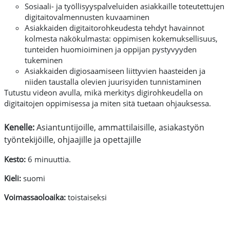
Sosiaali- ja työllisyyspalveluiden asiakkaille toteutettujen
digitaitovalmennusten kuvaaminen
Asiakkaiden digitaitorohkeudesta tehdyt havainnot
kolmesta näkökulmasta: oppimisen kokemuksellisuus,
tunteiden huomioiminen ja oppijan pystyvyyden
tukeminen
Asiakkaiden digiosaamiseen liittyvien haasteiden ja
niiden taustalla olevien juurisyiden tunnistaminen
Tutustu videon avulla, mikä merkitys digirohkeudella on
digitaitojen oppimisessa ja miten sitä tuetaan ohjauksessa.
Kenelle:
Asiantuntijoille, ammattilaisille, asiakastyön
työntekijöille, ohjaajille ja opettajille
Kesto:
6 minuuttia.
Kieli:
suomi
Voimassaoloaika:
toistaiseksi