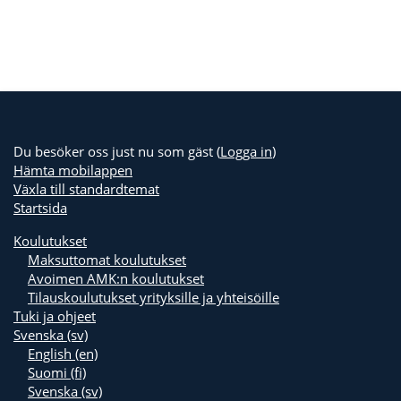
Du besöker oss just nu som gäst (
Logga in
)
Hämta mobilappen
Växla till standardtemat
Startsida
Koulutukset
Maksuttomat koulutukset
Avoimen AMK:n koulutukset
Tilauskoulutukset yrityksille ja yhteisöille
Tuki ja ohjeet
Svenska ‎(sv)‎
English ‎(en)‎
Suomi ‎(fi)‎
Svenska ‎(sv)‎