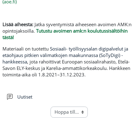
(aoe.fi)
Lisää aiheesta:
Jatka syventymistä aiheeseen avoimen AMK:n
opintojaksoilla.
Tutustu avoimen amk:n koulutussisältöihin
tästä!
Materiaali on tuotettu
Sosiaali- työllisyysalan digipalvelut ja
etäohjaus pitkien välimatkojen maakunnassa (SoTyDigi) -
hankkeessa
, jota rahoittivat Euroopan sosiaalirahasto, Etelä-
Savon ELY-keskus ja Karelia-ammattikorkeakoulu. Hankkeen
toiminta-aika oli 1.8.2021–31.12.2023.
Forum
Uutiset