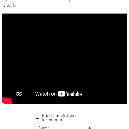
tavalla.
Huoli-ilmoituksen
←
tekeminen