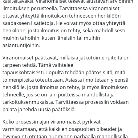
käsiteltäväksi.
Viranomaiset tekevät alustavan arvioinnin
ilmoituksen perusteella.
Tarvittaessa viranomaiset
ottavat yhteyttä ilmoituksen tehneeseen henkilöön
saadakseen lisätietoja. He voivat myös ottaa yhteyttä
henkilöön, josta ilmoitus on tehty, sekä mahdollisesti
muihin tahoihin, kuten läheisiin tai muihin
asiantuntijoihin.
Viranomaiset päättävät, millaisia jatkotoimenpiteitä on
tarpeen tehdä. Tämä vaihtelee
tapauskohtaisesti.
Lopulta tehdään päätös siitä, mitä
toimenpiteitä toteutetaan. Asiasta ilmoitetaan yleensä
henkilölle, josta ilmoitus on tehty, ja myös ilmoituksen
tehneelle, jos se on lain puitteissa mahdollista ja
tarkoituksenmukaista.
Tarvittaessa prosessiin voidaan
palata ja tehdä uusia päätöksiä.
Koko prosessin ajan viranomaiset pyrkivät
varmistamaan, että kaikkien osapuolten oikeudet ja
hyvinvointi otetaan huomioon parhaalla mahdollisella