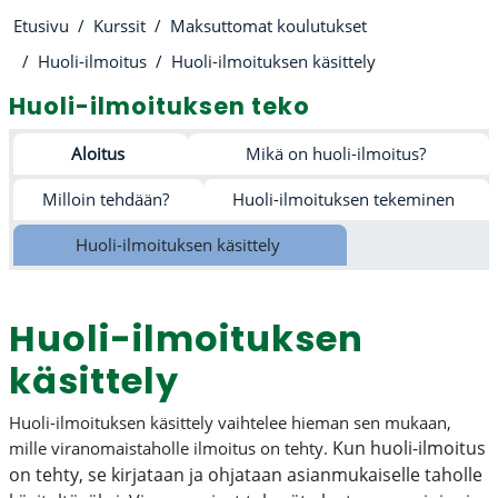
Etusivu
Kurssit
Maksuttomat koulutukset
Huoli-ilmoitus
Huoli-ilmoituksen käsittely
Huoli-ilmoituksen teko
Osion ääriviiva
Aloitus
Mikä on huoli-ilmoitus?
Milloin tehdään?
Huoli-ilmoituksen tekeminen
Huoli-ilmoituksen käsittely
Huoli-ilmoituksen
käsittely
Huoli-ilmoituksen käsittely vaihtelee hieman sen mukaan,
Kun huoli-ilmoitus
mille viranomaistaholle ilmoitus on tehty.
on tehty, se kirjataan ja ohjataan asianmukaiselle taholle