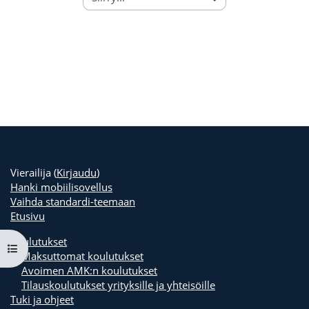
Vierailija (
Kirjaudu
)
Hanki mobiilisovellus
Vaihda standardi-teemaan
Etusivu
Koulutukset
Avaa kurssisisältö
Maksuttomat koulutukset
Avoimen AMK:n koulutukset
Tilauskoulutukset yrityksille ja yhteisöille
Tuki ja ohjeet