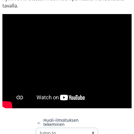
tavalla.
Huoli-ilmoituksen
←
tekeminen