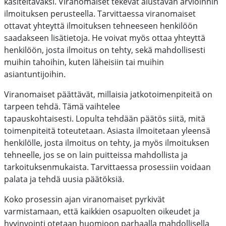
käsiteltäväksi.
Viranomaiset tekevät alustavan arvioinnin
ilmoituksen perusteella.
Tarvittaessa viranomaiset
ottavat yhteyttä ilmoituksen tehneeseen henkilöön
saadakseen lisätietoja. He voivat myös ottaa yhteyttä
henkilöön, josta ilmoitus on tehty, sekä mahdollisesti
muihin tahoihin, kuten läheisiin tai muihin
asiantuntijoihin.
Viranomaiset päättävät, millaisia jatkotoimenpiteitä on
tarpeen tehdä. Tämä vaihtelee
tapauskohtaisesti.
Lopulta tehdään päätös siitä, mitä
toimenpiteitä toteutetaan. Asiasta ilmoitetaan yleensä
henkilölle, josta ilmoitus on tehty, ja myös ilmoituksen
tehneelle, jos se on lain puitteissa mahdollista ja
tarkoituksenmukaista.
Tarvittaessa prosessiin voidaan
palata ja tehdä uusia päätöksiä.
Koko prosessin ajan viranomaiset pyrkivät
varmistamaan, että kaikkien osapuolten oikeudet ja
hyvinvointi otetaan huomioon parhaalla mahdollisella