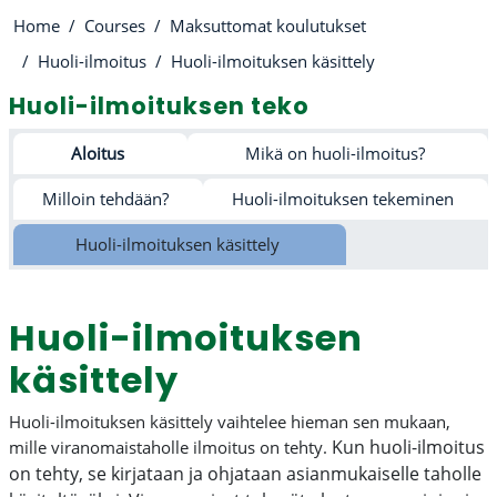
Home
Courses
Maksuttomat koulutukset
Huoli-ilmoitus
Huoli-ilmoituksen käsittely
Huoli-ilmoituksen teko
Section outline
Aloitus
Mikä on huoli-ilmoitus?
Milloin tehdään?
Huoli-ilmoituksen tekeminen
Huoli-ilmoituksen käsittely
Huoli-ilmoituksen
käsittely
Huoli-ilmoituksen käsittely vaihtelee hieman sen mukaan,
Kun huoli-ilmoitus
mille viranomaistaholle ilmoitus on tehty.
on tehty, se kirjataan ja ohjataan asianmukaiselle taholle