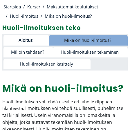
Startsida
Kurser
Maksuttomat koulutukset
Huoli-ilmoitus
Mikä on huoli-ilmoitus?
Huoli-ilmoituksen teko
Avsnittsöversikt
Aloitus
Mikä on huoli-ilmoitus?
Milloin tehdään?
Huoli-ilmoituksen tekeminen
Huoli-ilmoituksen käsittely
Mikä on huoli-ilmoitus?
Huoli-ilmoituksen voi tehdä usealle eri taholle riippuen
Ilmoituksen voi tehdä suullisesti, puhelimitse
tilanteesta.
tai kirjallisesti. Usein viranomaisilla on lomakkeita ja
ohjeita, jotka auttavat tekemään huoli-ilmoituksen
oikeaoppisesti.
Huoli-ilmoituksen tekeminen on