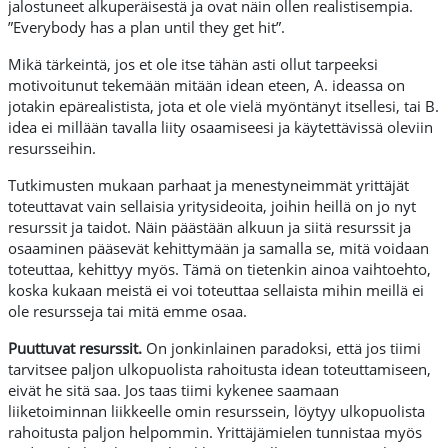
jalostuneet alkuperäisestä ja ovat näin ollen realistisempia.
”Everybody has a plan until they get hit”.
Mikä tärkeintä, jos et ole itse tähän asti ollut tarpeeksi
motivoitunut tekemään mitään idean eteen, A. ideassa on
jotakin epärealistista, jota et ole vielä myöntänyt itsellesi, tai B.
idea ei millään tavalla liity osaamiseesi ja käytettävissä oleviin
resursseihin.
Tutkimusten mukaan parhaat ja menestyneimmät yrittäjät
toteuttavat vain sellaisia yritysideoita, joihin heillä on jo nyt
resurssit ja taidot. Näin päästään alkuun ja siitä resurssit ja
osaaminen pääsevät kehittymään ja samalla se, mitä voidaan
toteuttaa, kehittyy myös. Tämä on tietenkin ainoa vaihtoehto,
koska kukaan meistä ei voi toteuttaa sellaista mihin meillä ei
ole resursseja tai mitä emme osaa.
Puuttuvat resurssit.
On jonkinlainen paradoksi, että jos tiimi
tarvitsee paljon ulkopuolista rahoitusta idean toteuttamiseen,
eivät he sitä saa. Jos taas tiimi kykenee saamaan
liiketoiminnan liikkeelle omin resurssein, löytyy ulkopuolista
rahoitusta paljon helpommin. Yrittäjämielen tunnistaa myös