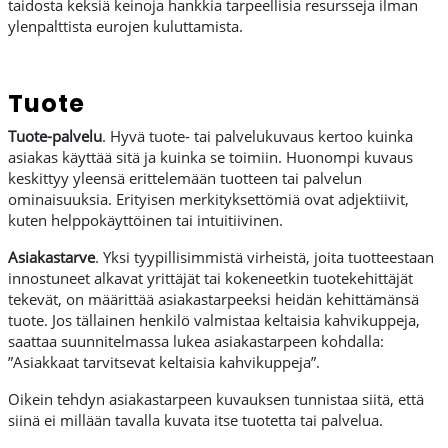
taidosta keksiä keinoja hankkia tarpeellisia resursseja ilman
ylenpalttista eurojen kuluttamista.
Tuote
Tuote-palvelu
. Hyvä tuote- tai palvelukuvaus kertoo kuinka
asiakas käyttää sitä ja kuinka se toimiin. Huonompi kuvaus
keskittyy yleensä erittelemään tuotteen tai palvelun
ominaisuuksia. Erityisen merkityksettömiä ovat adjektiivit,
kuten helppokäyttöinen tai intuitiivinen.
Asiakastarve
. Yksi tyypillisimmistä virheistä, joita tuotteestaan
innostuneet alkavat yrittäjät tai kokeneetkin tuotekehittäjät
tekevät, on määrittää asiakastarpeeksi heidän kehittämänsä
tuote. Jos tällainen henkilö valmistaa keltaisia kahvikuppeja,
saattaa suunnitelmassa lukea asiakastarpeen kohdalla:
”Asiakkaat tarvitsevat keltaisia kahvikuppeja”.
Oikein tehdyn asiakastarpeen kuvauksen tunnistaa siitä, että
siinä ei millään tavalla kuvata itse tuotetta tai palvelua.