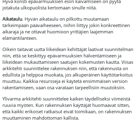
Hyvä konsti epävarmuuksien esiin kaivamiseen on pyytä
jotakuta ulkopuolista kertomaan sinulle niitä.
Aikataulu
. Hyvän aikataulu on pilkottu muutamaan
tärkeimpään päävaiheeseen, niihin liittyy jokin konkreettinen
aikaraja ja ne ottavat huomioon yrittäjien laajemman
elämäntilanteen.
Oikein taitavat uutta liikeidean kehittäjät laativat suunnitelman
niin, että se keskittyy epävarmuuksien hälventämiseen ja
liikeidean mukauttamiseen saatujen kokemusten kautta. Viisas
arkkitehti suunnittelee rakennuksen niin, että rakennusta on
edullista ja helppoa muokata, jos alkuperäinen käyttötarkoitus
muuttuu. Kaikkia resursseja ei käytetä ensimmäisen version
rakentamiseen, vaan osa varataan tarpeellisiin muutoksiin.
Ylivarma arkkitehti suunnittelee kaiken täydelliseksi viimeistä
ruuvia myöten. Kun rakennuksen käyttäjät huomaavat sitten,
että kaikki erikoiset ratkaisut eivät toimikaan, on rakennuksen
muuttaminen mahdottoman kallista.