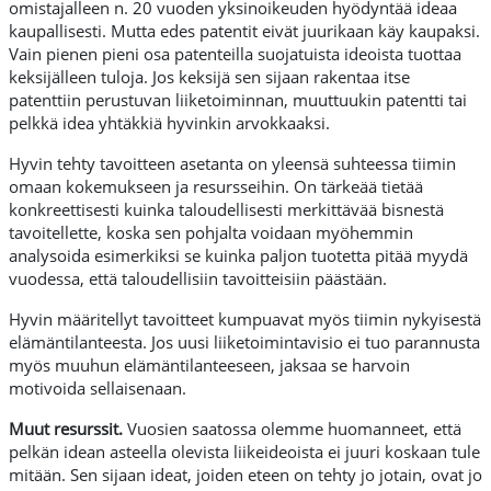
omistajalleen n. 20 vuoden yksinoikeuden hyödyntää ideaa
kaupallisesti. Mutta edes patentit eivät juurikaan käy kaupaksi.
Vain pienen pieni osa patenteilla suojatuista ideoista tuottaa
keksijälleen tuloja. Jos keksijä sen sijaan rakentaa itse
patenttiin perustuvan liiketoiminnan, muuttuukin patentti tai
pelkkä idea yhtäkkiä hyvinkin arvokkaaksi.
Hyvin tehty tavoitteen asetanta on yleensä suhteessa tiimin
omaan kokemukseen ja resursseihin. On tärkeää tietää
konkreettisesti kuinka taloudellisesti merkittävää bisnestä
tavoitellette, koska sen pohjalta voidaan myöhemmin
analysoida esimerkiksi se kuinka paljon tuotetta pitää myydä
vuodessa, että taloudellisiin tavoitteisiin päästään.
Hyvin määritellyt tavoitteet kumpuavat myös tiimin nykyisestä
elämäntilanteesta. Jos uusi liiketoimintavisio ei tuo parannusta
myös muuhun elämäntilanteeseen, jaksaa se harvoin
motivoida sellaisenaan.
Muut resurssit.
Vuosien saatossa olemme huomanneet, että
pelkän idean asteella olevista liikeideoista ei juuri koskaan tule
mitään. Sen sijaan ideat, joiden eteen on tehty jo jotain, ovat jo