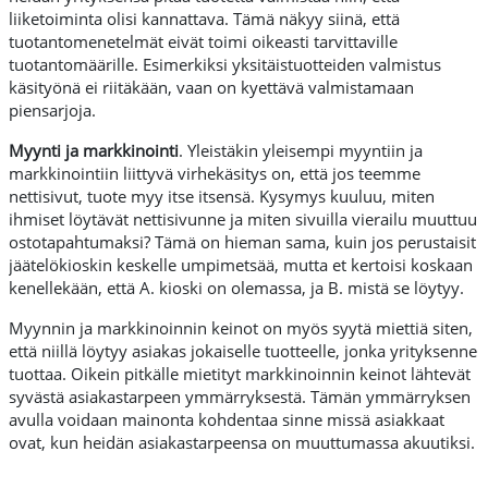
liiketoiminta olisi kannattava. Tämä näkyy siinä, että
tuotantomenetelmät eivät toimi oikeasti tarvittaville
tuotantomäärille. Esimerkiksi yksitäistuotteiden valmistus
käsityönä ei riitäkään, vaan on kyettävä valmistamaan
piensarjoja.
Myynti ja markkinointi
. Yleistäkin yleisempi myyntiin ja
markkinointiin liittyvä virhekäsitys on, että jos teemme
nettisivut, tuote myy itse itsensä. Kysymys kuuluu, miten
ihmiset löytävät nettisivunne ja miten sivuilla vierailu muuttuu
ostotapahtumaksi? Tämä on hieman sama, kuin jos perustaisit
jäätelökioskin keskelle umpimetsää, mutta et kertoisi koskaan
kenellekään, että A. kioski on olemassa, ja B. mistä se löytyy.
Myynnin ja markkinoinnin keinot on myös syytä miettiä siten,
että niillä löytyy asiakas jokaiselle tuotteelle, jonka yrityksenne
tuottaa. Oikein pitkälle mietityt markkinoinnin keinot lähtevät
syvästä asiakastarpeen ymmärryksestä. Tämän ymmärryksen
avulla voidaan mainonta kohdentaa sinne missä asiakkaat
ovat, kun heidän asiakastarpeensa on muuttumassa akuutiksi.