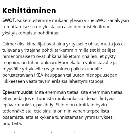
Kehittäminen
SWOT
. Kokemustemme mukaan yleisin virhe SWOT-analyysin
toteuttamisessa on yleistason asioiden toistelu ilman
yksityiskohtaista pohdintaa.
Esimerkiksi kilpailijat ovat aina yritykselle uhka, mutta jos et
tulevana yrittäjänä pohdi tarkemmin millaiset kilpailijat
nimenomaisesti ovat uhkana liiketoiminnallesi, et pysty
reagoimaan tähän uhkaan. Huonekaluja valmistavalle ja
myyvälle yritykselle reagoiminen paikkakunnalle
perustettavaan IKEA-kauppaan tai uuten hienopuusepän
liikkeeseen vaatii täysin erilaisia lähestymistapoja.
Epävarmuudet
. Mitä enemmän tietää, sitä enemmän tietää,
ettei tiedä. Jos et tunnista minkäänlaisia ideaasi liittyviä
epävarmuuksia, pysähdy. Silloin on nimittäin hyvin
todennäköistä, että sinulla on niin vähän tarpeellista
osaamista, että et kykene tunnistamaan ymmärryksesi
puutteita.