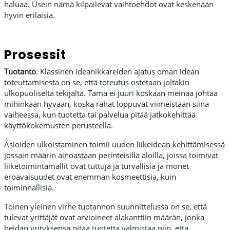
haluaa. Usein nämä kilpailevat vaihtoehdot ovat keskenään
hyvin erilaisia.
Prosessit
Tuotanto
. Klassinen ideanikkareiden ajatus oman idean
toteuttamisesta on se, että toteutus ostetaan joltakin
ulkopuoliselta tekijältä. Tämä ei juuri koskaan meinaa johtaa
mihinkään hyvään, koska rahat loppuvat viimeistään siinä
vaiheessa, kun tuotetta tai palvelua pitää jatkokehittää
käyttökokemusten perusteella.
Asioiden ulkoistaminen toimii uuden liikeidean kehittämisessä
jossain määrin ainoastaan perinteisillä aloilla, joissa toimivat
liiketoimintamallit ovat tuttuja ja turvallisia ja monet
eroavaisuudet ovat enemmän kosmeettisia, kuin
toiminnallisia.
Toinen yleinen virhe tuotannon suunnittelussa on se, että
tulevat yrittäjät ovat arvioineet alakanttiin määrän, jonka
heidän yrityksensä pitää tuotetta valmistaa niin, että