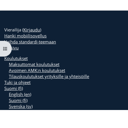
Vierailija (
Kirjaudu
)
Hanki mobiilisovellus
Vaihda standardi-teemaan
Etusivu
Avaa kurssisisältö
Koulutukset
Maksuttomat koulutukset
Avoimen AMK:n koulutukset
Tilauskoulutukset yrityksille ja yhteisöille
Tuki ja ohjeet
Suomi ‎(fi)‎
English ‎(en)‎
Suomi ‎(fi)‎
Svenska ‎(sv)‎