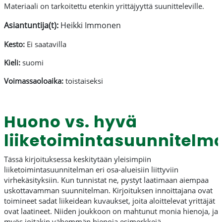
Materiaali on tarkoitettu etenkin yrittäjyyttä suunitteleville.
Asiantuntija(t):
Heikki Immonen
Kesto:
Ei saatavilla
Kieli:
suomi
Voimassaoloaika:
toistaiseksi
Huono vs. hyvä
liiketoimintasuunnitelm
Tässä kirjoituksessa keskitytään yleisimpiin
liiketoimintasuunnitelman eri osa-alueisiin liittyviin
virhekäsityksiin. Kun tunnistat ne, pystyt laatimaan aiempaa
uskottavamman suunnitelman. Kirjoituksen innoittajana ovat
toimineet sadat liikeidean kuvaukset, joita aloittelevat yrittäjät
ovat laatineet. Niiden joukkoon on mahtunut monia hienoja, ja
myös joitakin vähemmän hienoja esimerkkejä.