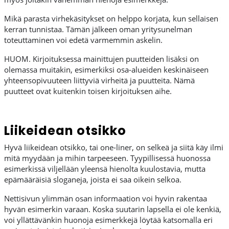
Mikä parasta virhekäsitykset on helppo korjata, kun sellaisen
kerran tunnistaa. Tämän jälkeen oman yritysunelman
toteuttaminen voi edetä varmemmin askelin.
HUOM. Kirjoituksessa mainittujen puutteiden lisäksi on
olemassa muitakin, esimerkiksi osa-alueiden keskinäiseen
yhteensopivuuteen liittyviä virheitä ja puutteita. Nämä
puutteet ovat kuitenkin toisen kirjoituksen aihe.
Liikeidean otsikko
Hyvä liikeidean otsikko, tai one-liner, on selkeä ja siitä käy ilmi
mitä myydään ja mihin tarpeeseen. Tyypillisessä huonossa
esimerkissä viljellään yleensä hienolta kuulostavia, mutta
epämääräisiä sloganeja, joista ei saa oikein selkoa.
Nettisivun ylimmän osan informaation voi hyvin rakentaa
hyvän esimerkin varaan. Koska suutarin lapsella ei ole kenkiä,
voi yllättävänkin huonoja esimerkkejä löytää katsomalla eri