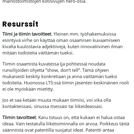
mainostoimistojen kotisivujen hero-osia.
Resurssit
Tiimi ja tiimin tavoitteet
. Yleinen mm. työhakemuksissa
esiintyvä virhe on käyttää oman osaamisen kuvaamiseen
kivalta kuulostavia adjektiivejä, kuten innovatiivinen ilman
mitään todisteita väittämän tueksi.
Tiimin osaamista kuvatessa (ja pohtiessa) noudata
runoilijoiden ohjetta ”show, don’t tell”. Tämä ohjeen
mukaisesti keskity konkretiaan ja anna väittämän tueksi
todisteita. Huonossa LTS:ssä tiimin jäsenten keskinäinen rooli
ei ole myöskään mietitty.
Jos et saa ketään muuta mukaan tiimiisi, voi vika olla
kontakteissasi, sinussa itsessäsi tai liikeideassasi.
Tiimin tavoitteet
. Karu totuus on, että kukaan ei halua ostaa
ideaa. Vain testatulla liiketoiminnalla on arvoa. Poikkeus tästä
säännöstä ovat patentilla suojatut ideat. Patentti antaa