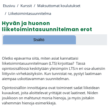
Etusivu
Kurssit
Maksuttomat koulutukset
Liiketoimintasuunnitelma
Hyvän ja huonon
liiketoimintasuunnitelman erot
Osion ääriviiva
Sisältö
Oletko epävarma siitä, miten asiat kannattaisi
liiketoimintasuunnitelmaan (LTS) kirjoittaa? Tässä
opintosisällössä keskitytään yleisimpiin LTS:n eri osa-alueisiin
liittyviin virhekäsityksiin. Kun tunnistat ne, pystyt laatimaan
aiempaa uskottavamman suunnitelman.
Opintosisällön innoittajana ovat toimineet sadat liikeidean
kuvaukset, joita aloittelevat yrittäjät ovat laatineet. Niiden
joukkoon on mahtunut monia hienoja, ja myös joitakin
vähemmän hienoja esimerkkejä.