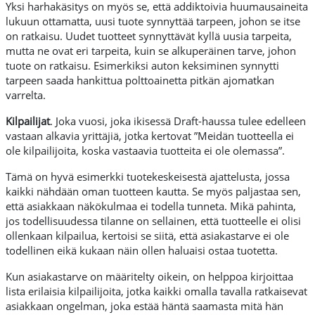
Yksi harhakäsitys on myös se, että addiktoivia huumausaineita
lukuun ottamatta, uusi tuote synnyttää tarpeen, johon se itse
on ratkaisu. Uudet tuotteet synnyttävät kyllä uusia tarpeita,
mutta ne ovat eri tarpeita, kuin se alkuperäinen tarve, johon
tuote on ratkaisu. Esimerkiksi auton keksiminen synnytti
tarpeen saada hankittua polttoainetta pitkän ajomatkan
varrelta.
Kilpailijat
. Joka vuosi, joka ikisessä Draft-haussa tulee edelleen
vastaan alkavia yrittäjiä, jotka kertovat ”Meidän tuotteella ei
ole kilpailijoita, koska vastaavia tuotteita ei ole olemassa”.
Tämä on hyvä esimerkki tuotekeskeisestä ajattelusta, jossa
kaikki nähdään oman tuotteen kautta. Se myös paljastaa sen,
että asiakkaan näkökulmaa ei todella tunneta. Mikä pahinta,
jos todellisuudessa tilanne on sellainen, että tuotteelle ei olisi
ollenkaan kilpailua, kertoisi se siitä, että asiakastarve ei ole
todellinen eikä kukaan näin ollen haluaisi ostaa tuotetta.
Kun asiakastarve on määritelty oikein, on helppoa kirjoittaa
lista erilaisia kilpailijoita, jotka kaikki omalla tavalla ratkaisevat
asiakkaan ongelman, joka estää häntä saamasta mitä hän