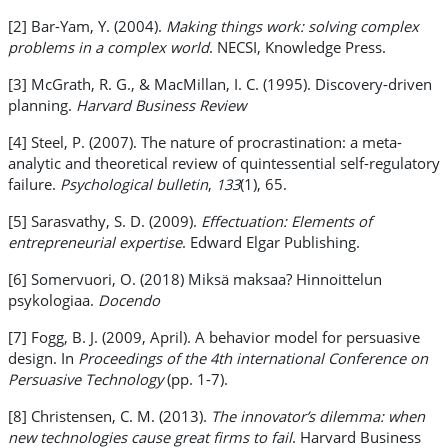
[2] Bar-Yam, Y. (2004).
Making things work: solving complex
problems in a complex world
. NECSI, Knowledge Press.
[3] McGrath, R. G., & MacMillan, I. C. (1995). Discovery-driven
planning.
Harvard Business Review
[4] Steel, P. (2007). The nature of procrastination: a meta-
analytic and theoretical review of quintessential self-regulatory
failure.
Psychological bulletin
,
133
(1), 65.
[5] Sarasvathy, S. D. (2009).
Effectuation: Elements of
entrepreneurial expertise
. Edward Elgar Publishing.
[6] Somervuori, O. (2018) Miksä maksaa? Hinnoittelun
psykologiaa.
Docendo
[7] Fogg, B. J. (2009, April). A behavior model for persuasive
design. In
Proceedings of the 4th international Conference on
Persuasive Technology
(pp. 1-7).
[8] Christensen, C. M. (2013).
The innovator’s dilemma: when
new technologies cause great firms to fail
. Harvard Business