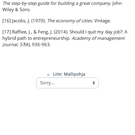
The step-by-step guide for building a great company
. John
Wiley & Sons.
[16] Jacobs, J. (1970).
The economy of cities
. Vintage.
[17] Raffiee, J., & Feng, J. (2014). Should I quit my day job?: A
hybrid path to entrepreneurship.
Academy of management
journal
,
57
(4), 936-963.
←
Liite: Mallipohja