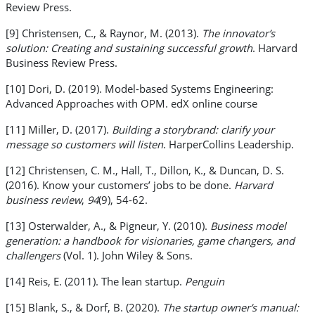
Review Press.
[9] Christensen, C., & Raynor, M. (2013).
The innovator’s
solution: Creating and sustaining successful growth
. Harvard
Business Review Press.
[10] Dori, D. (2019). Model-based Systems Engineering:
Advanced Approaches with OPM. edX online course
[11] Miller, D. (2017).
Building a storybrand: clarify your
message so customers will listen
. HarperCollins Leadership.
[12] Christensen, C. M., Hall, T., Dillon, K., & Duncan, D. S.
(2016). Know your customers’ jobs to be done.
Harvard
business review
,
94
(9), 54-62.
[13] Osterwalder, A., & Pigneur, Y. (2010).
Business model
generation: a handbook for visionaries, game changers, and
challengers
(Vol. 1). John Wiley & Sons.
[14] Reis, E. (2011). The lean startup.
Penguin
[15] Blank, S., & Dorf, B. (2020).
The startup owner’s manual: