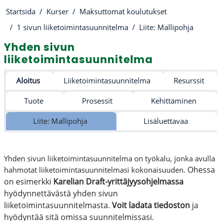
Startsida
Kurser
Maksuttomat koulutukset
1 sivun liiketoimintasuunnitelma
Liite: Mallipohja
Yhden sivun
liiketoimintasuunnitelma
Avsnittsöversikt
Aloitus
Liiketoimintasuunnitelma
Resurssit
Tuote
Prosessit
Kehittäminen
Liite: Mallipohja
Lisäluettavaa
Yhden sivun liiketoimintasuunnitelma on työkalu, jonka avulla
Ohessa
hahmotat liiketoimintasuunnitelmasi kokonaisuuden.
on esimerkki
Karelian
Draft-yrittäjyysohjelmassa
hyödynnettävästä yhden sivun
liiketoimintasuunnitelmasta.
Voit ladata tiedoston
ja
hyödyntää sitä omissa suunnitelmissasi.