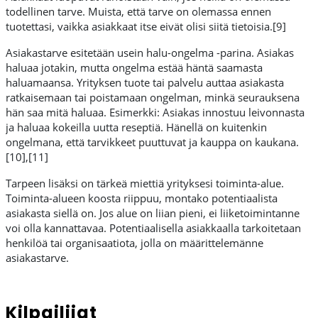
todellinen tarve. Muista, että tarve on olemassa ennen
tuotettasi, vaikka asiakkaat itse eivät olisi siitä tietoisia.[9]
Asiakastarve esitetään usein halu-ongelma -parina. Asiakas
haluaa jotakin, mutta ongelma estää häntä saamasta
haluamaansa. Yrityksen tuote tai palvelu auttaa asiakasta
ratkaisemaan tai poistamaan ongelman, minkä seurauksena
hän saa mitä haluaa. Esimerkki: Asiakas innostuu leivonnasta
ja haluaa kokeilla uutta reseptiä. Hänellä on kuitenkin
ongelmana, että tarvikkeet puuttuvat ja kauppa on kaukana.
[10],[11]
Tarpeen lisäksi on tärkeä miettiä yrityksesi toiminta-alue.
Toiminta-alueen koosta riippuu, montako potentiaalista
asiakasta siellä on. Jos alue on liian pieni, ei liiketoimintanne
voi olla kannattavaa. Potentiaalisella asiakkaalla tarkoitetaan
henkilöä tai organisaatiota, jolla on määrittelemänne
asiakastarve.
Kilpailijat