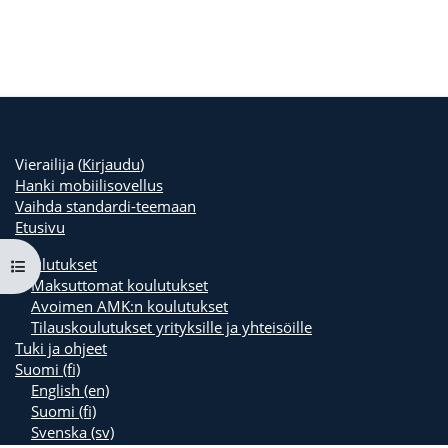
Vierailija (
Kirjaudu
)
Hanki mobiilisovellus
Vaihda standardi-teemaan
Etusivu
Koulutukset
Avaa kurssisisältö
Maksuttomat koulutukset
Avoimen AMK:n koulutukset
Tilauskoulutukset yrityksille ja yhteisöille
Tuki ja ohjeet
Suomi ‎(fi)‎
English ‎(en)‎
Suomi ‎(fi)‎
Svenska ‎(sv)‎