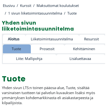
Etusivu
Kurssit
Maksuttomat koulutukset
1 sivun liiketoimintasuunnitelma
Tuote
Yhden sivun
liiketoimintasuunnitelma
Osion ääriviiva
Aloitus
Liiketoimintasuunnitelma
Resurssit
Tuote
Prosessit
Kehittäminen
Liite: Mallipohja
Lisäluettavaa
Tuote
Yhden sivun LTS:n toinen pääosa-alue, Tuote, sisältää
varsinaisen tuotteen tai palvelun kuvauksen lisäksi myös
ymmärryksen kohdemarkkinasta eli asiakastarpeesta ja
kilpailijoista.