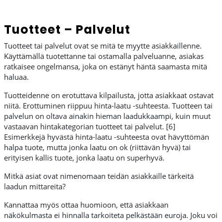
Tuotteet – Palvelut
Tuotteet tai palvelut ovat se mitä te myytte asiakkaillenne.
Käyttämällä tuotettanne tai ostamalla palveluanne, asiakas
ratkaisee ongelmansa, joka on estänyt häntä saamasta mitä
haluaa.
Tuotteidenne on erotuttava kilpailusta, jotta asiakkaat ostavat
niitä. Erottuminen riippuu hinta-laatu -suhteesta. Tuotteen tai
palvelun on oltava ainakin hieman laadukkaampi, kuin muut
vastaavan hintakategorian tuotteet tai palvelut. [6]
Esimerkkejä hyvästä hinta-laatu -suhteesta ovat hävyttömän
halpa tuote, mutta jonka laatu on ok (riittävän hyvä) tai
erityisen kallis tuote, jonka laatu on superhyvä.
Mitkä asiat ovat nimenomaan teidän asiakkaille tärkeitä
laadun mittareita?
Kannattaa myös ottaa huomioon, että asiakkaan
näkökulmasta ei hinnalla tarkoiteta pelkästään euroja. Joku voi