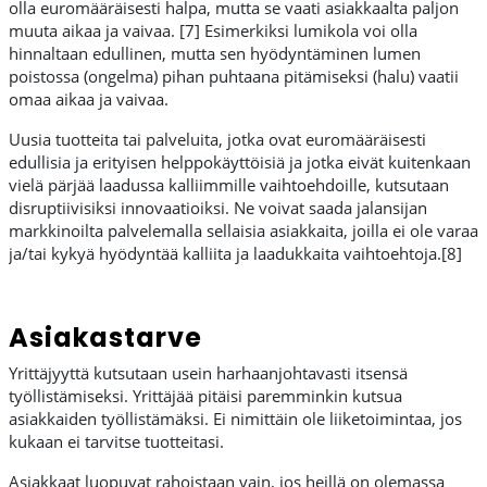
olla euromääräisesti halpa, mutta se vaati asiakkaalta paljon
muuta aikaa ja vaivaa. [7] Esimerkiksi lumikola voi olla
hinnaltaan edullinen, mutta sen hyödyntäminen lumen
poistossa (ongelma) pihan puhtaana pitämiseksi (halu) vaatii
omaa aikaa ja vaivaa.
Uusia tuotteita tai palveluita, jotka ovat euromääräisesti
edullisia ja erityisen helppokäyttöisiä ja jotka eivät kuitenkaan
vielä pärjää laadussa kalliimmille vaihtoehdoille, kutsutaan
disruptiivisiksi innovaatioiksi. Ne voivat saada jalansijan
markkinoilta palvelemalla sellaisia asiakkaita, joilla ei ole varaa
ja/tai kykyä hyödyntää kalliita ja laadukkaita vaihtoehtoja.[8]
Asiakastarve
Yrittäjyyttä kutsutaan usein harhaanjohtavasti itsensä
työllistämiseksi. Yrittäjää pitäisi paremminkin kutsua
asiakkaiden työllistämäksi. Ei nimittäin ole liiketoimintaa, jos
kukaan ei tarvitse tuotteitasi.
Asiakkaat luopuvat rahoistaan vain, jos heillä on olemassa