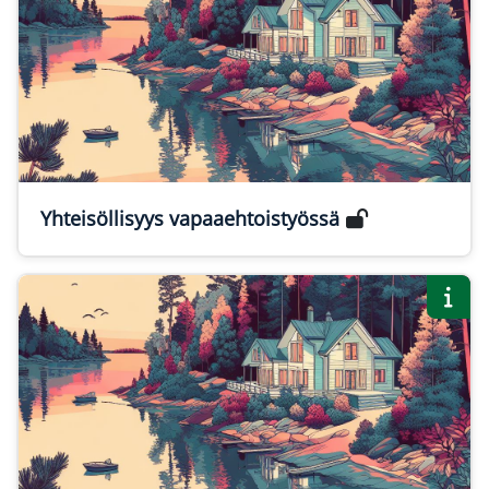
Yhteisöllisyys vapaaehtoistyössä