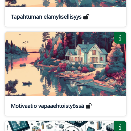
Tapahtuman elämyksellisyys
Motivaatio vapaaehtoistyössä