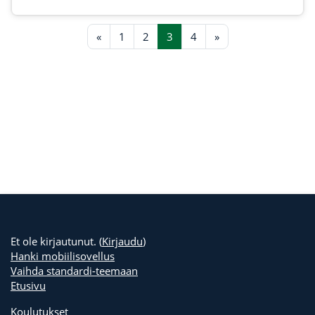
Edellinen sivu
Sivu 1
Sivu 2
Sivu 3
Sivu 4
Seuraava sivu
«
1
2
3
4
»
Et ole kirjautunut. (
Kirjaudu
)
Hanki mobiilisovellus
Vaihda standardi-teemaan
Etusivu
Koulutukset